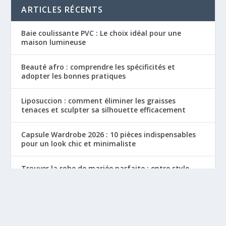
ARTICLES RÉCENTS
Baie coulissante PVC : Le choix idéal pour une
maison lumineuse
Beauté afro : comprendre les spécificités et
adopter les bonnes pratiques
Liposuccion : comment éliminer les graisses
tenaces et sculpter sa silhouette efficacement
Capsule Wardrobe 2026 : 10 pièces indispensables
pour un look chic et minimaliste
Trouver la robe de mariée parfaite : entre style,
originalité et élégance
Conçu par
| Propulsé par
Elegant Themes
WordPress