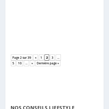
Aujourd'hui, plus que jamais, renforcer son
immunité de manière naturelle est devenu une
priorité pour de nombreuses personnes
soucieuses de leur santé. Dans ce contexte, les
gummies à la nigelle émergent comme une
option attrayante et savoureuse pour booster
son...
Page 2 sur 39
«
1
2
3
…
5
10
…
»
Dernière page »
NOS CONSEILS LIFESTYLE