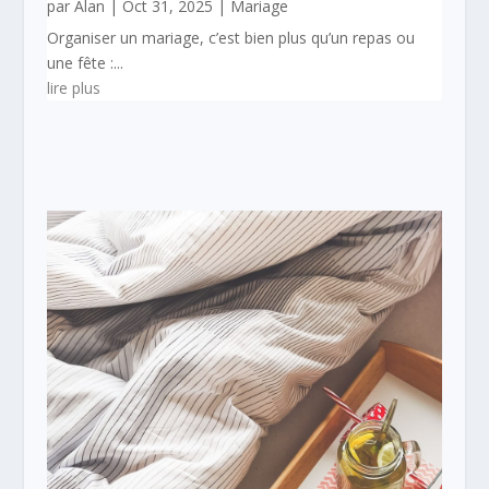
par
Alan
|
Oct 31, 2025
|
Mariage
Organiser un mariage, c’est bien plus qu’un repas ou
une fête :...
lire plus
LE LIFESTYLE EN ÉVOLUTION
CONSTANTE
Le lifestyle est un nouveau concept qui a vu
le jour vers les débuts des années 70.
Au cours des générations, les besoins de la
société changent régulièrement. Par