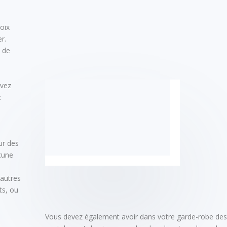
oix
r.
é de
uvez
:
ur des
cune
’autres
ts, ou
Vous devez également avoir dans votre garde-robe des