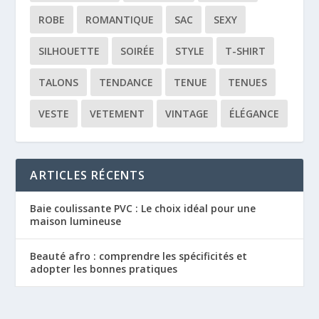
ROBE
ROMANTIQUE
SAC
SEXY
SILHOUETTE
SOIRÉE
STYLE
T-SHIRT
TALONS
TENDANCE
TENUE
TENUES
VESTE
VETEMENT
VINTAGE
ÉLÉGANCE
ARTICLES RÉCENTS
Baie coulissante PVC : Le choix idéal pour une
maison lumineuse
Beauté afro : comprendre les spécificités et
adopter les bonnes pratiques
Liposuccion : comment éliminer les graisses
tenaces et sculpter sa silhouette efficacement