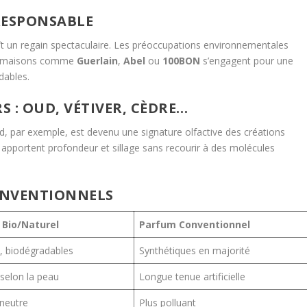
RESPONSABLE
ît un regain spectaculaire. Les préoccupations environnementales
Des maisons comme
Guerlain
,
Abel
ou
100BON
s’engagent pour une
dables.
S : OUD, VÉTIVER, CÈDRE…
d, par exemple, est devenu une signature olfactive des créations
as apportent profondeur et sillage sans recourir à des molécules
ONVENTIONNELS
 Bio/Naturel
Parfum Conventionnel
, biodégradables
Synthétiques en majorité
 selon la peau
Longue tenue artificielle
 neutre
Plus polluant