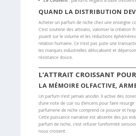
Le Couvent
: parfums végans à base d’essenc
QUAND LA DISTRIBUTION DEV
Acheter un parfum de niche chez une enseigne
C’est soutenir des artisans, valoriser la création
jouent sur le volume et les réductions éphémères, 
relation humaine. Ce n’est pas juste une transacti
les marques industrielles délocalisent et déperso
résistance douce.
L’ATTRAIT CROISSANT POU
LA MÉMOIRE OLFACTIVE, ARME
Un parfum n’est jamais anodin. Il active des zones 
d’une note de cuir ou d’encens pour faire resurgir 
parfumerie de niche comprend ce pouvoir et l’expl
Cette puissance narrative est absente des jus indu
parfum de niche, c’est refuser l’uniformité sensori
nous croisent.