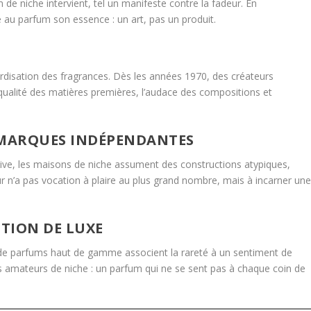
um de niche intervient, tel un manifeste contre la fadeur. En
 au parfum son essence : un art, pas un produit.
ardisation des fragrances. Dès les années 1970, des créateurs
 qualité des matières premières, l’audace des compositions et
 MARQUES INDÉPENDANTES
ive, les maisons de niche assument des constructions atypiques,
r n’a pas vocation à plaire au plus grand nombre, mais à incarner un
PTION DE LUXE
de parfums haut de gamme associent la rareté à un sentiment de
es amateurs de niche : un parfum qui ne se sent pas à chaque coin de