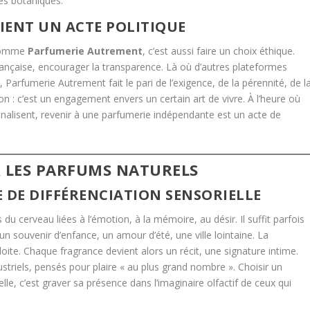
es botaniques.
IENT UN ACTE POLITIQUE
 comme
Parfumerie Autrement
, c’est aussi faire un choix éthique.
 française, encourager la transparence. Là où d’autres plateformes
Parfumerie Autrement fait le pari de l’exigence, de la pérennité, de l
on : c’est un engagement envers un certain art de vivre. À l’heure où
nnalisent, revenir à une parfumerie indépendante est un acte de
R LES PARFUMS NATURELS
 DE DIFFÉRENCIATION SENSORIELLE
du cerveau liées à l’émotion, à la mémoire, au désir. Il suffit parfois
un souvenir d’enfance, un amour d’été, une ville lointaine. La
oite. Chaque fragrance devient alors un récit, une signature intime.
striels, pensés pour plaire « au plus grand nombre ». Choisir un
elle, c’est graver sa présence dans l’imaginaire olfactif de ceux qui