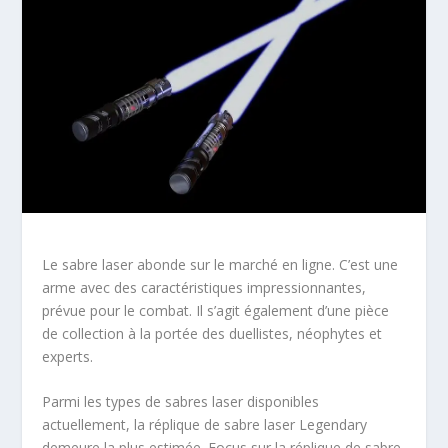
Le sabre laser abonde sur le marché en ligne. C’est une
arme avec des caractéristiques impressionnantes,
prévue pour le combat. Il s’agit également d’une pièce
de collection à la portée des duellistes, néophytes et
experts.
Parmi les types de sabres laser disponibles
actuellement, la réplique de sabre laser Legendary
demeure la plus estimée. Focus sur la réplique de sabre